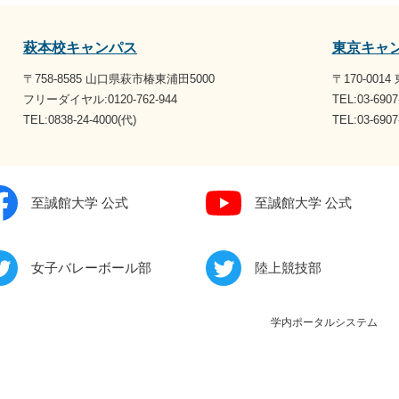
萩本校キャンパス
東京キャ
〒758-8585 山口県萩市椿東浦田5000
〒170-001
フリーダイヤル:0120-762-944
TEL:03-6907
TEL:0838-24-4000(代)
TEL:03-69
至誠館大学 公式
至誠館大学 公式
女子バレーボール部
陸上競技部
学内ポータルシステム